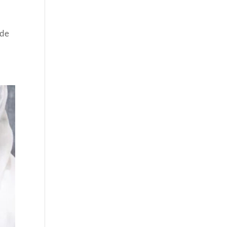
r
 de