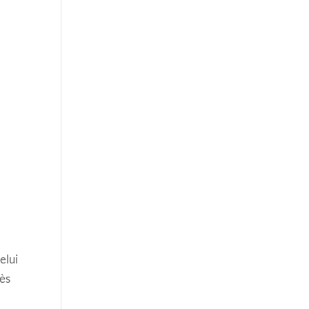
elui
rès