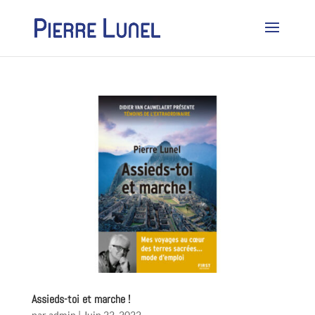
Assieds-toi et marche !
par
admin
|
Juin 22, 2022