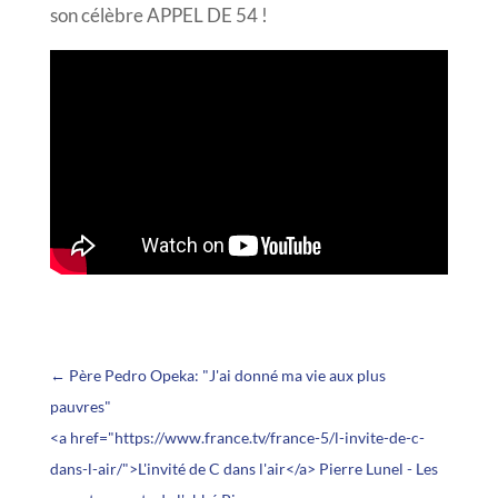
son célèbre APPEL DE 54 !
←
Père Pedro Opeka: "J'ai donné ma vie aux plus
pauvres"
<a href="https://www.france.tv/france-5/l-invite-de-c-
dans-l-air/">L'invité de C dans l'air</a> Pierre Lunel - Les