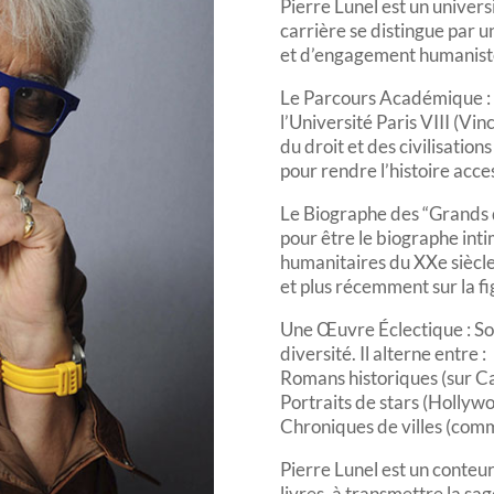
Pierre Lunel est un univers
carrière se distingue par
et d’engagement humanist
Le Parcours Académique : P
l’Université Paris VIII (Vin
du droit et des civilisation
pour rendre l’histoire acce
Le Biographe des “Grands 
pour être le biographe inti
humanitaires du XXe siècl
et plus récemment sur la f
Une Œuvre Éclectique : So
diversité. Il alterne entre :
Romans historiques (sur Cal
Portraits de stars (Hollyw
Chroniques de villes (com
Pierre Lunel est un conteur 
livres, à transmettre la s