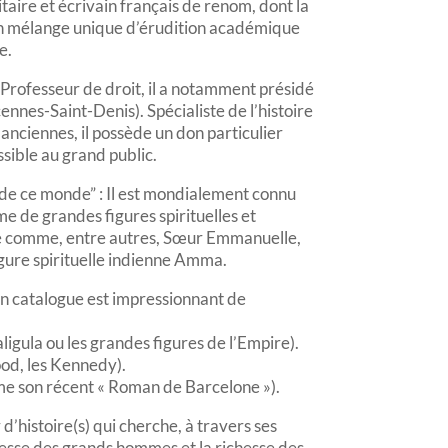
itaire et écrivain français de renom, dont la
 un mélange unique d’érudition académique
e.
rofesseur de droit, il a notamment présidé
cennes-Saint-Denis). Spécialiste de l’histoire
s anciennes, il possède un don particulier
ssible au grand public.
de ce monde” : Il est mondialement connu
me de grandes figures spirituelles et
e comme, entre autres, Sœur Emmanuelle,
igure spirituelle indienne Amma.
n catalogue est impressionnant de
igula ou les grandes figures de l’Empire).
ood, les Kennedy).
me son récent « Roman de Barcelone »).
d’histoire(s) qui cherche, à travers ses
agesse des grands hommes et la richesse des