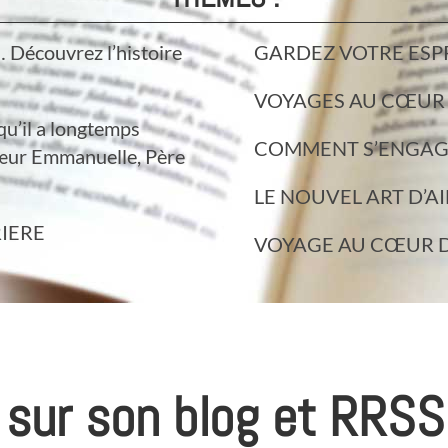
écouvrez l’histoire
GARDEZ VOTRE ESPR
VOYAGES AU CŒUR 
il a longtemps
COMMENT S’ENGAGE
Sœur Emmanuelle, Père
LE NOUVEL ART D’A
RIERE
VOYAGE AU CŒUR DE
r sur son blog et RRSS